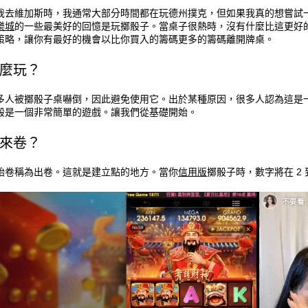
我去維加斯時，我通常大部分時間都在玩德州撲克，但如果我真的想嘗試
樂城
的一些最美好的回憶是玩擲骰子。當桌子很熱時，沒有什麼比這更好
策略，讓你有最好的機會以比你買入的籌碼更多的籌碼離開牌桌。
麼玩？
多人被擲骰子桌嚇倒，因此避免使用它。出於某種原因，很多人認為這是
骰是一個非常簡單的遊戲。讓我們從基礎開始。
來卷？
始卷稱為出卷。這就是建立點的地方。當你
信用版
擲骰子時，數字將在 2 