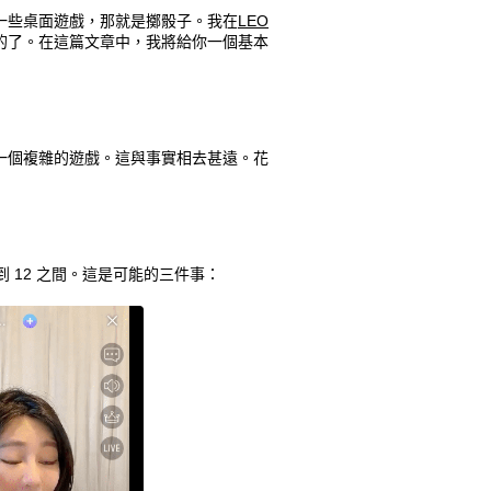
一些桌面遊戲，那就是擲骰子。我在
LEO
的了。在這篇文章中，我將給你一個基本
一個複雜的遊戲。這與事實相去甚遠。花
到 12 之間。這是可能的三件事：