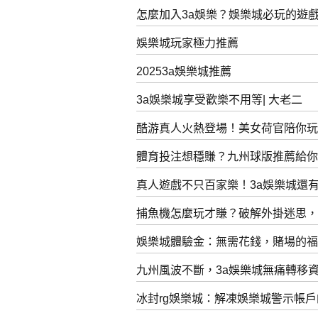
怎麼加入3a娛樂？娛樂城必玩的遊
娛樂城玩家極力推薦
20253a娛樂城推薦
3a娛樂城享受歡樂不用等| 大老二
酷游真人火熱登場！美女荷官陪你玩
體育投注想穩賺？九州球版推薦給你
真人遊戲不只百家樂！3a娛樂城還
捕魚機怎麼玩才賺？破解外掛迷思，
娛樂城體驗金：無需花錢，賭場的福
九州風波不斷，3a娛樂城無痛轉移
冰封rg娛樂城：解凍娛樂城警示帳