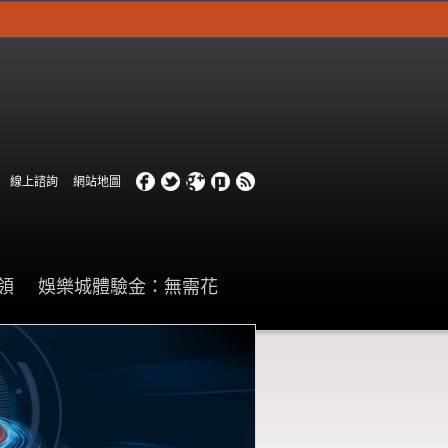
線上諮詢
網站地圖
領
娛樂城體驗金：無需花