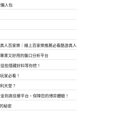
戲懶人包
真人百家樂｜線上百家樂推薦必看酷游真人
專業又好用的盤口分析平台
有這些隱藏好料等你挖！
玩家必看！
利天堂？
資金到高信譽平台，保障您的博弈體驗！
戶的秘密