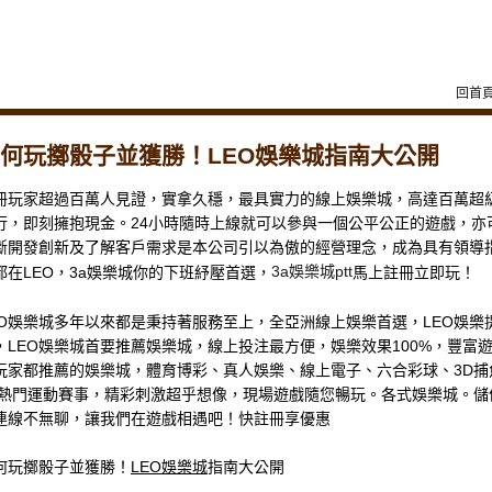
回首
何玩擲骰子並獲勝！LEO娛樂城指南大公開
冊玩家超過百萬人見證，實拿久穩，最具實力的線上娛樂城，高達百萬超級
行，即刻擁抱現金。24小時隨時上線就可以參與一個公平公正的遊戲，亦
斷開發創新及了解客戶需求是本公司引以為傲的經營理念，成為具有領導
3a娛樂城ptt
馬上註冊立即玩！
都在LEO，
3a娛樂
城你的下班紓壓首選，
EO娛樂城多年以來都是秉持著服務至上，全亞洲線上娛樂首選，LEO娛樂
，LEO娛樂城首要推薦娛樂城，線上投注最方便，娛樂效果100%，豐富
玩家都推薦的娛樂城，體育博彩、真人娛樂、線上電子、六合彩球、3D
/熱門運動賽事，精彩刺激超乎想像，現場遊戲隨您暢玩。各式娛樂城。儲
連線不無聊，讓我們在遊戲相遇吧！快註冊享優惠
何玩擲骰子並獲勝！
LEO娛樂城
指南大公開