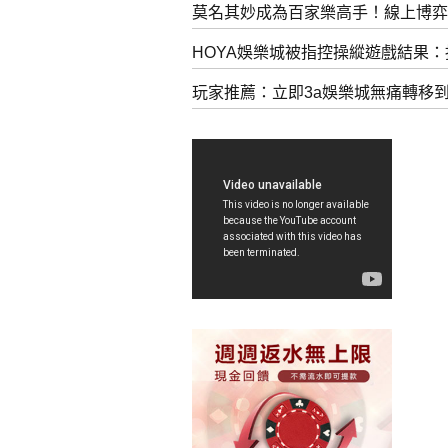
莫名其妙成為百家樂高手！線上博弈
HOYA娛樂城被指控操縱遊戲結果
玩家推薦：立即3a娛樂城無痛轉移