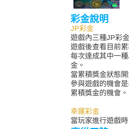
彩金說明
JP彩金
遊戲內三種JP彩金分
遊戲後查看目前累
每次達成其中一種
金。
當累積獎金狀態開
參與遊戲的機會是
累積獎金的機會。
幸運彩金
當玩家進行遊戲時