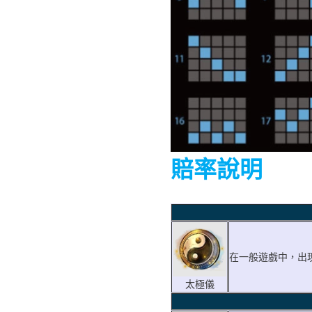
賠率說明
在一般遊戲中，出
太極儀