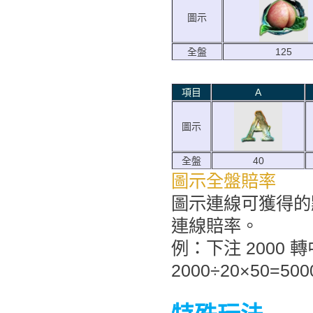
圖示
全盤
125
項目
A
圖示
全盤
40
圖示全盤賠率
圖示連線可獲得的
連線賠率。
例：下注 2000
2000÷20×50=500