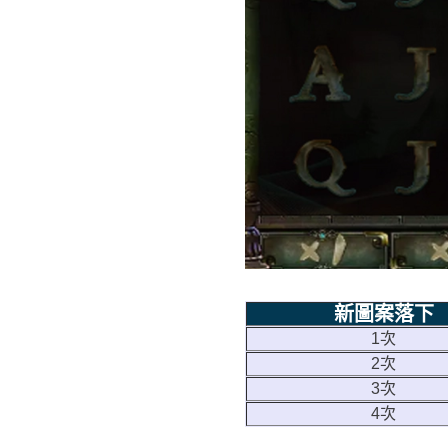
新圖案落下
1次
2次
3次
4次