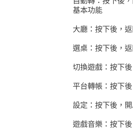
自動轉：按下後，
基本功能
大廳：按下後，返
選桌：按下後，返
切換遊戲：按下後
平台轉帳：按下後
設定：按下後，開
遊戲音樂：按下後