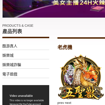
PRODUCTS & CASE
產品列表
酷游真人
老虎機
娛樂城
娛樂城詐騙
電子遊戲
prev
next